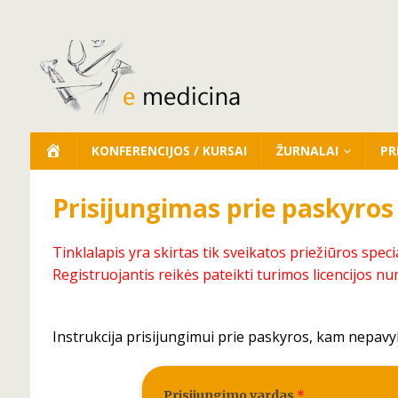
KONFERENCIJOS / KURSAI
ŽURNALAI
PR
Prisijungimas prie paskyros
Tinklalapis yra skirtas tik sveikatos priežiūros speci
Registruojantis reikės pateikti turimos licencijos nu
Instrukcija prisijungimui prie paskyros, kam nepavy
Prisijungimo vardas
*