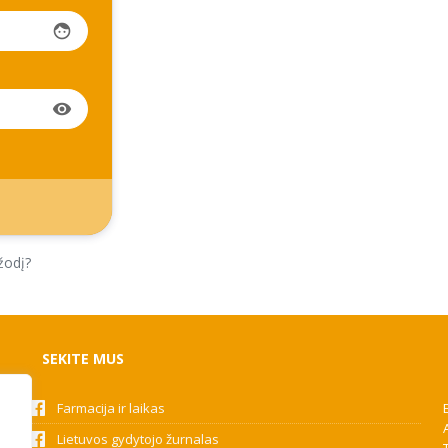
face
visibility
žodį?
SEKITE MUS
Farmacija ir laikas
Lietuvos gydytojo žurnalas