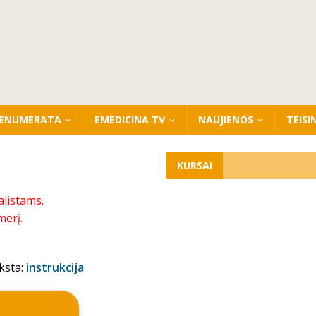
ENUMERATA
EMEDICINA TV
NAUJIENOS
TEISI
KURSAI
alistams.
merį.
ksta:
instrukcija