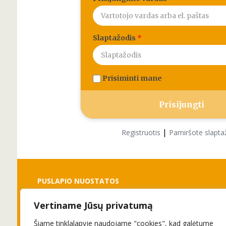
Slaptažodis
*
Prisiminti mane
|
Registruotis
Pamiršote slapta
PUSLAPIO NUOSTATOS
Vertiname Jūsų privatumą
Slapukai
Privatumo politika
Šiame tinklalapyje naudojame "cookies", kad galėtume