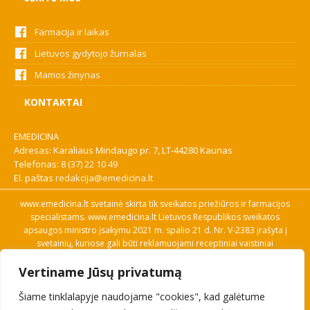
Farmacija ir laikas
Lietuvos gydytojo žurnalas
Mamos žinynas
KONTAKTAI
EMEDICINA
Adresas: Karaliaus Mindaugo pr. 7, LT-44280 Kaunas
Telefonas:
8 (37) 22 10 49
El. paštas
redakcija@emedicina.lt
www.emedicina.lt svetainė skirta tik sveikatos priežiūros ir farmacijos
specialistams. www.emedicina.lt Lietuvos Respublikos sveikatos
apsaugos ministro įsakymu 2021 m. spalio 21 d. Nr. V-2383 įrašyta į
svetainių, kuriose gali būti reklamuojami receptiniai vaistiniai
preparatai, sąrašą. Prieigą prie svetainės specialistai gauna patvirtinę
Vertiname Jūsų privatumą
savo profesinę kvalifikaciją. Naudingos nuorodos: Vaistų ir medicinos
pagalbos priemonių kainų paieška, VVKT tinklalapis, Sveikatos
Šiame tinklalapyje naudojame "cookies", kad galėtume
priežiūros ar farmacijos specialisto pranešimo apie įtariamą
nepageidaujamą reakciją forma, Interneto svetainės, kuriose gali būti