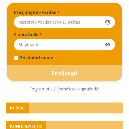
Prisijungimo vardas
*
face
Slaptažodis
*
visibility
Prisiminti mane
|
Registruotis
Pamiršote slaptažodį?
KURSAI
KONFERENCIJOS