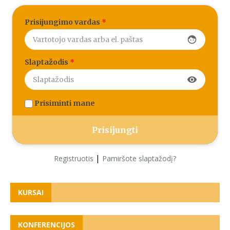
Prisijungimo vardas
*
face
Slaptažodis
*
visibility
Prisiminti mane
|
Registruotis
Pamiršote slaptažodį?
KURSAI
KONFERENCIJOS