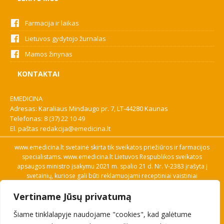
Farmacija ir laikas
Lietuvos gydytojo žurnalas
Mamos žinynas
KONTAKTAI
EMEDICINA
Adresas: Karaliaus Mindaugo pr. 7, LT-44280 Kaunas
Telefonas:
8 (37) 22 10 49
El. paštas
redakcija@emedicina.lt
www.emedicina.lt svetainė skirta tik sveikatos priežiūros ir farmacijos
specialistams. www.emedicina.lt Lietuvos Respublikos sveikatos
apsaugos ministro įsakymu 2021 m. spalio 21 d. Nr. V-2383 įrašyta į
svetainių, kuriose gali būti reklamuojami receptiniai vaistiniai
preparatai, sąrašą. Prieigą prie svetainės specialistai gauna patvirtinę
Vertiname Jūsų privatumą
savo profesinę kvalifikaciją. Naudingos nuorodos: Vaistų ir medicinos
pagalbos priemonių kainų paieška, VVKT tinklalapis, Sveikatos
Šiame tinklalapyje naudojame "cookies", kad galėtume
priežiūros ar farmacijos specialisto pranešimo apie įtariamą
nepageidaujamą reakciją forma, Interneto svetainės, kuriose gali būti