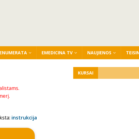
ENUMERATA
EMEDICINA TV
NAUJIENOS
TEISI
KURSAI
alistams.
merį.
ksta:
instrukcija