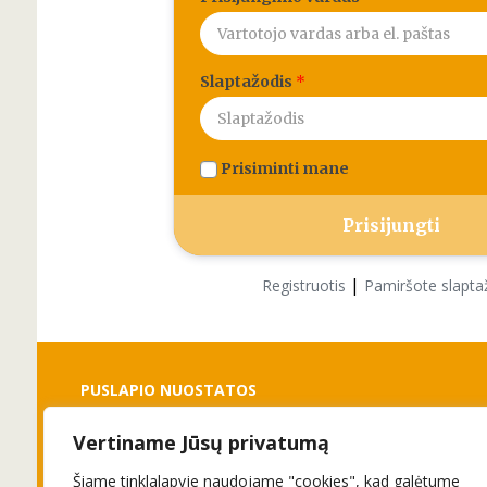
Slaptažodis
*
Prisiminti mane
|
Registruotis
Pamiršote slapta
PUSLAPIO NUOSTATOS
Vertiname Jūsų privatumą
Slapukai
Privatumo politika
Šiame tinklalapyje naudojame "cookies", kad galėtume