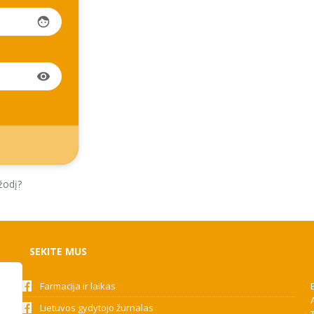
face
visibility
žodį?
SEKITE MUS
Farmacija ir laikas
Lietuvos gydytojo žurnalas