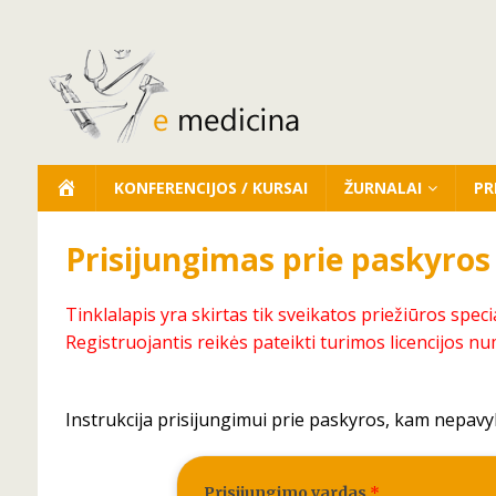
KONFERENCIJOS / KURSAI
ŽURNALAI
PR
Prisijungimas prie paskyros
Tinklalapis yra skirtas tik sveikatos priežiūros speci
Registruojantis reikės pateikti turimos licencijos nu
Instrukcija prisijungimui prie paskyros, kam nepavy
Prisijungimo vardas
*