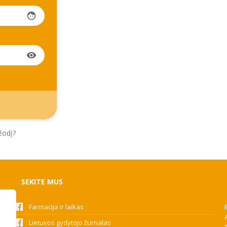
face
visibility
žodį?
SEKITE MUS
Farmacija ir laikas
Lietuvos gydytojo žurnalas