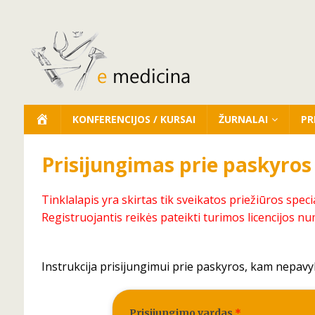
KONFERENCIJOS / KURSAI
ŽURNALAI
PR
Prisijungimas prie paskyros
Tinklalapis yra skirtas tik sveikatos priežiūros speci
Registruojantis reikės pateikti turimos licencijos nu
Instrukcija prisijungimui prie paskyros, kam nepavy
Prisijungimo vardas
*