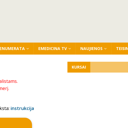
ENUMERATA
EMEDICINA TV
NAUJIENOS
TEISI
KURSAI
alistams.
merį.
ksta:
instrukcija