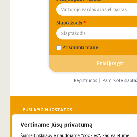
Slaptažodis
*
Prisiminti mane
|
Registruotis
Pamiršote slapta
PUSLAPIO NUOSTATOS
Vertiname Jūsų privatumą
Slapukai
Privatumo politika
Šiame tinklalapyje naudojame "cookies", kad galėtume