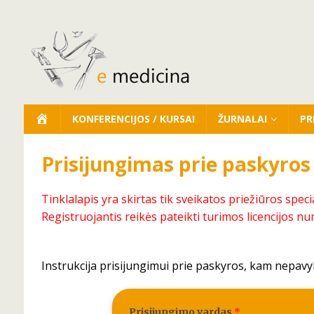
KONFERENCIJOS / KURSAI
ŽURNALAI
PR
Prisijungimas prie paskyros
Tinklalapis yra skirtas tik sveikatos priežiūros speci
Registruojantis reikės pateikti turimos licencijos nu
Instrukcija prisijungimui prie paskyros, kam nepavy
Prisijungimo vardas
*