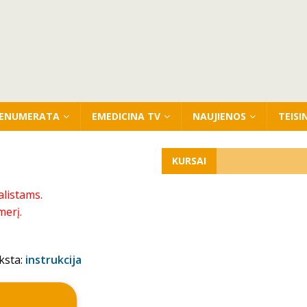
ENUMERATA
EMEDICINA TV
NAUJIENOS
TEISI
KURSAI
alistams.
merį.
ksta:
instrukcija