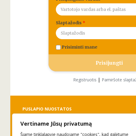
Slaptažodis
*
Prisiminti mane
|
Registruotis
Pamiršote slapta
PUSLAPIO NUOSTATOS
Vertiname Jūsų privatumą
Slapukai
Privatumo politika
Šiame tinklalapyje naudojame "cookies", kad galėtume