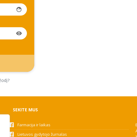
face
visibility
žodį?
SEKITE MUS
Farmacija ir laikas
Lietuvos gydytojo žurnalas