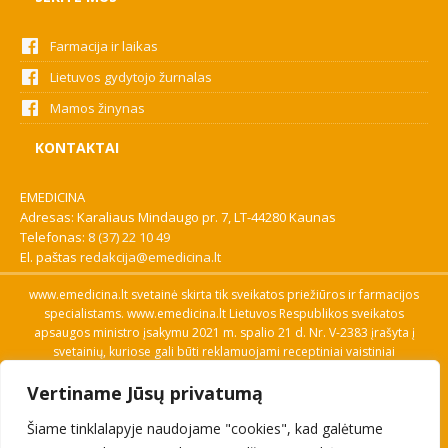
Farmacija ir laikas
Lietuvos gydytojo žurnalas
Mamos žinynas
KONTAKTAI
EMEDICINA
Adresas: Karaliaus Mindaugo pr. 7, LT-44280 Kaunas
Telefonas:
8 (37) 22 10 49
El. paštas
redakcija@emedicina.lt
www.emedicina.lt svetainė skirta tik sveikatos priežiūros ir farmacijos
specialistams. www.emedicina.lt Lietuvos Respublikos sveikatos
apsaugos ministro įsakymu 2021 m. spalio 21 d. Nr. V-2383 įrašyta į
svetainių, kuriose gali būti reklamuojami receptiniai vaistiniai
preparatai, sąrašą. Prieigą prie svetainės specialistai gauna patvirtinę
Vertiname Jūsų privatumą
savo profesinę kvalifikaciją. Naudingos nuorodos: Vaistų ir medicinos
pagalbos priemonių kainų paieška, VVKT tinklalapis, Sveikatos
Šiame tinklalapyje naudojame "cookies", kad galėtume
priežiūros ar farmacijos specialisto pranešimo apie įtariamą
nepageidaujamą reakciją forma, Interneto svetainės, kuriose gali būti