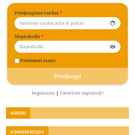
Prisijungimo vardas
*
face
Slaptažodis
*
visibility
Prisiminti mane
|
Registruotis
Pamiršote slaptažodį?
KURSAI
KONFERENCIJOS