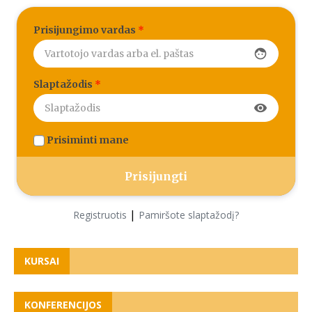
Prisijungimo vardas
*
face
Slaptažodis
*
visibility
Prisiminti mane
|
Registruotis
Pamiršote slaptažodį?
KURSAI
KONFERENCIJOS