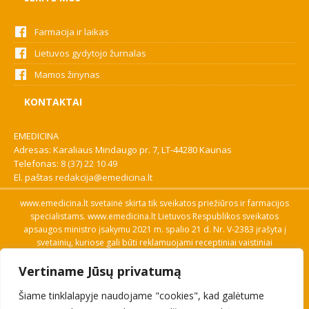
Farmacija ir laikas
Lietuvos gydytojo žurnalas
Mamos žinynas
KONTAKTAI
EMEDICINA
Adresas: Karaliaus Mindaugo pr. 7, LT-44280 Kaunas
Telefonas:
8 (37) 22 10 49
El. paštas
redakcija@emedicina.lt
www.emedicina.lt svetainė skirta tik sveikatos priežiūros ir farmacijos
specialistams. www.emedicina.lt Lietuvos Respublikos sveikatos
apsaugos ministro įsakymu 2021 m. spalio 21 d. Nr. V-2383 įrašyta į
svetainių, kuriose gali būti reklamuojami receptiniai vaistiniai
preparatai, sąrašą. Prieigą prie svetainės specialistai gauna patvirtinę
Vertiname Jūsų privatumą
savo profesinę kvalifikaciją. Naudingos nuorodos: Vaistų ir medicinos
pagalbos priemonių kainų paieška, VVKT tinklalapis, Sveikatos
Šiame tinklalapyje naudojame "cookies", kad galėtume
priežiūros ar farmacijos specialisto pranešimo apie įtariamą
nepageidaujamą reakciją forma, Interneto svetainės, kuriose gali būti