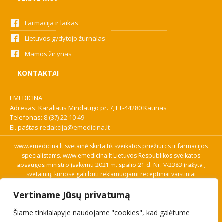
Farmacija ir laikas
Lietuvos gydytojo žurnalas
Mamos žinynas
KONTAKTAI
EMEDICINA
Adresas: Karaliaus Mindaugo pr. 7, LT-44280 Kaunas
Telefonas:
8 (37) 22 10 49
El. paštas
redakcija@emedicina.lt
www.emedicina.lt svetainė skirta tik sveikatos priežiūros ir farmacijos
specialistams. www.emedicina.lt Lietuvos Respublikos sveikatos
apsaugos ministro įsakymu 2021 m. spalio 21 d. Nr. V-2383 įrašyta į
svetainių, kuriose gali būti reklamuojami receptiniai vaistiniai
preparatai, sąrašą. Prieigą prie svetainės specialistai gauna patvirtinę
Vertiname Jūsų privatumą
savo profesinę kvalifikaciją. Naudingos nuorodos: Vaistų ir medicinos
pagalbos priemonių kainų paieška, VVKT tinklalapis, Sveikatos
Šiame tinklalapyje naudojame "cookies", kad galėtume
priežiūros ar farmacijos specialisto pranešimo apie įtariamą
nepageidaujamą reakciją forma, Interneto svetainės, kuriose gali būti