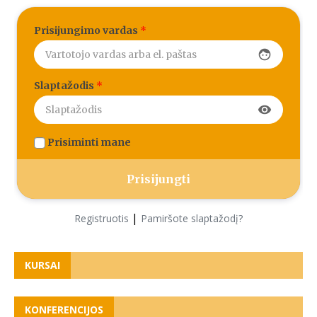
Prisijungimo vardas
*
face
Slaptažodis
*
visibility
Prisiminti mane
|
Registruotis
Pamiršote slaptažodį?
KURSAI
KONFERENCIJOS