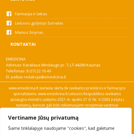
Farmacija ir laikas
Lietuvos gydytojo žurnalas
Mamos žinynas
KONTAKTAI
EMEDICINA
Adresas: Karaliaus Mindaugo pr. 7, LT-44280 Kaunas
Telefonas:
8 (37) 22 10 49
El. paštas
redakcija@emedicina.lt
www.emedicina.lt svetainė skirta tik sveikatos priežiūros ir farmacijos
specialistams. www.emedicina.lt Lietuvos Respublikos sveikatos
apsaugos ministro įsakymu 2021 m. spalio 21 d. Nr. V-2383 įrašyta į
svetainių, kuriose gali būti reklamuojami receptiniai vaistiniai
preparatai, sąrašą. Prieigą prie svetainės specialistai gauna patvirtinę
Vertiname Jūsų privatumą
savo profesinę kvalifikaciją. Naudingos nuorodos: Vaistų ir medicinos
pagalbos priemonių kainų paieška, VVKT tinklalapis, Sveikatos
Šiame tinklalapyje naudojame "cookies", kad galėtume
priežiūros ar farmacijos specialisto pranešimo apie įtariamą
nepageidaujamą reakciją forma, Interneto svetainės, kuriose gali būti