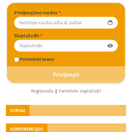
Prisijungimo vardas
*
face
Slaptažodis
*
visibility
Prisiminti mane
|
Registruotis
Pamiršote slaptažodį?
KURSAI
KONFERENCIJOS