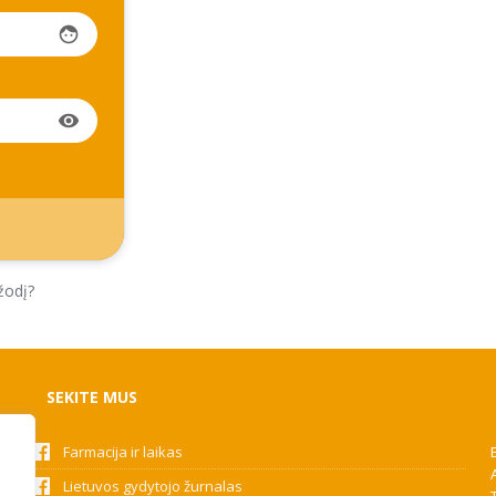
face
visibility
žodį?
SEKITE MUS
Farmacija ir laikas
Lietuvos gydytojo žurnalas