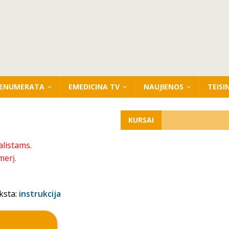
ENUMERATA
EMEDICINA TV
NAUJIENOS
TEISI
KURSAI
alistams.
merį.
ksta:
instrukcija