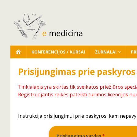
KONFERENCIJOS / KURSAI
ŽURNALAI
PR
Prisijungimas prie paskyros
Tinklalapis yra skirtas tik sveikatos priežiūros speci
Registruojantis reikės pateikti turimos licencijos nu
Instrukcija prisijungimui prie paskyros, kam nepavy
Prisijungimo vardas
*