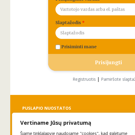
Slaptažodis
*
Prisiminti mane
|
Registruotis
Pamiršote slapta
PUSLAPIO NUOSTATOS
Vertiname Jūsų privatumą
Slapukai
Privatumo politika
Šiame tinklalapyje naudojame "cookies", kad galėtume