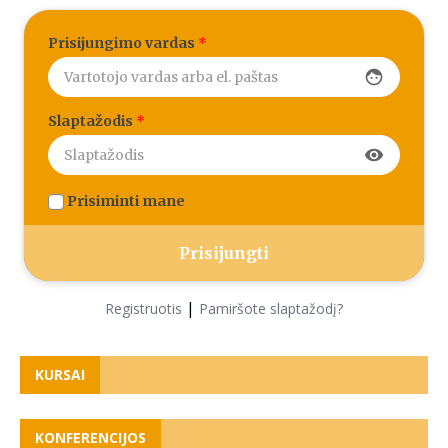
Prisijungimo vardas
*
face
Slaptažodis
*
visibility
Prisiminti mane
|
Registruotis
Pamiršote slaptažodį?
KURSAI
KONFERENCIJOS