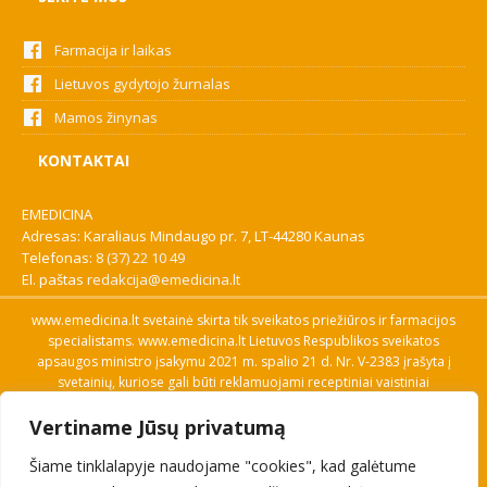
Farmacija ir laikas
Lietuvos gydytojo žurnalas
Mamos žinynas
KONTAKTAI
EMEDICINA
Adresas: Karaliaus Mindaugo pr. 7, LT-44280 Kaunas
Telefonas:
8 (37) 22 10 49
El. paštas
redakcija@emedicina.lt
www.emedicina.lt svetainė skirta tik sveikatos priežiūros ir farmacijos
specialistams. www.emedicina.lt Lietuvos Respublikos sveikatos
apsaugos ministro įsakymu 2021 m. spalio 21 d. Nr. V-2383 įrašyta į
svetainių, kuriose gali būti reklamuojami receptiniai vaistiniai
preparatai, sąrašą. Prieigą prie svetainės specialistai gauna patvirtinę
Vertiname Jūsų privatumą
savo profesinę kvalifikaciją. Naudingos nuorodos: Vaistų ir medicinos
pagalbos priemonių kainų paieška, VVKT tinklalapis, Sveikatos
Šiame tinklalapyje naudojame "cookies", kad galėtume
priežiūros ar farmacijos specialisto pranešimo apie įtariamą
nepageidaujamą reakciją forma, Interneto svetainės, kuriose gali būti