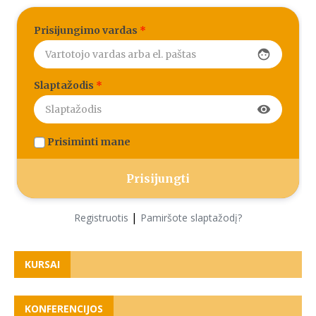
Prisijungimo vardas
*
face
Slaptažodis
*
visibility
Prisiminti mane
|
Registruotis
Pamiršote slaptažodį?
KURSAI
KONFERENCIJOS