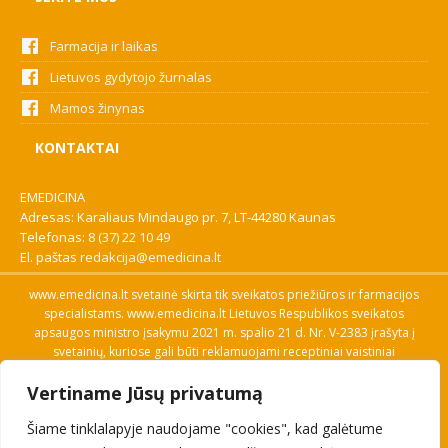
Farmacija ir laikas
Lietuvos gydytojo žurnalas
Mamos žinynas
KONTAKTAI
EMEDICINA
Adresas: Karaliaus Mindaugo pr. 7, LT-44280 Kaunas
Telefonas:
8 (37) 22 10 49
El. paštas
redakcija@emedicina.lt
www.emedicina.lt svetainė skirta tik sveikatos priežiūros ir farmacijos
specialistams. www.emedicina.lt Lietuvos Respublikos sveikatos
apsaugos ministro įsakymu 2021 m. spalio 21 d. Nr. V-2383 įrašyta į
svetainių, kuriose gali būti reklamuojami receptiniai vaistiniai
preparatai, sąrašą. Prieigą prie svetainės specialistai gauna patvirtinę
Vertiname Jūsų privatumą
savo profesinę kvalifikaciją. Naudingos nuorodos: Vaistų ir medicinos
pagalbos priemonių kainų paieška, VVKT tinklalapis, Sveikatos
Šiame tinklalapyje naudojame "cookies", kad galėtume
priežiūros ar farmacijos specialisto pranešimo apie įtariamą
nepageidaujamą reakciją forma, Interneto svetainės, kuriose gali būti