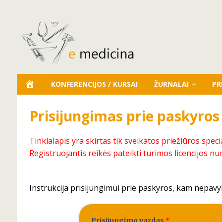
KONFERENCIJOS / KURSAI
ŽURNALAI
PR
Prisijungimas prie paskyros
Tinklalapis yra skirtas tik sveikatos priežiūros speci
Registruojantis reikės pateikti turimos licencijos nu
Instrukcija prisijungimui prie paskyros, kam nepavy
Prisijungimo vardas
*