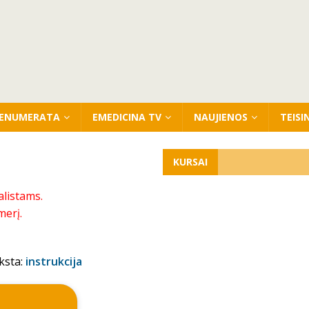
ENUMERATA
EMEDICINA TV
NAUJIENOS
TEISI
KURSAI
alistams.
merį.
ksta:
instrukcija