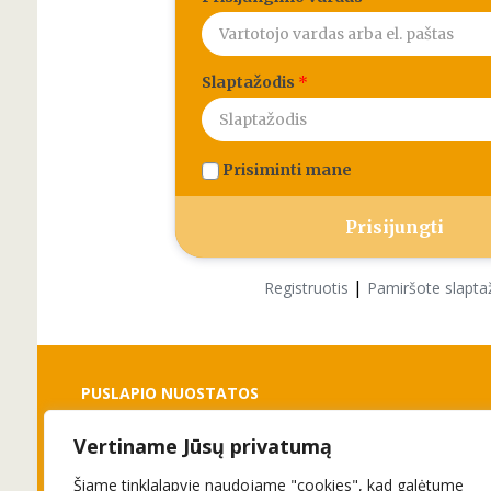
Slaptažodis
*
Prisiminti mane
|
Registruotis
Pamiršote slapta
PUSLAPIO NUOSTATOS
Vertiname Jūsų privatumą
Slapukai
Privatumo politika
Šiame tinklalapyje naudojame "cookies", kad galėtume