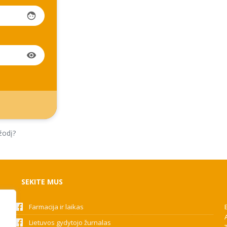
face
visibility
žodį?
SEKITE MUS
Farmacija ir laikas
Lietuvos gydytojo žurnalas