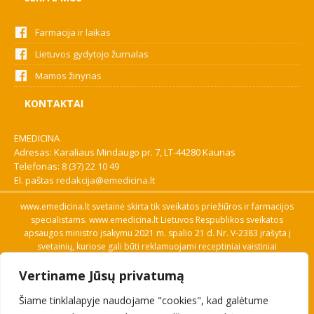
Farmacija ir laikas
Lietuvos gydytojo žurnalas
Mamos žinynas
KONTAKTAI
EMEDICINA
Adresas: Karaliaus Mindaugo pr. 7, LT-44280 Kaunas
Telefonas:
8 (37) 22 10 49
El. paštas
redakcija@emedicina.lt
www.emedicina.lt svetainė skirta tik sveikatos priežiūros ir farmacijos
specialistams. www.emedicina.lt Lietuvos Respublikos sveikatos
apsaugos ministro įsakymu 2021 m. spalio 21 d. Nr. V-2383 įrašyta į
svetainių, kuriose gali būti reklamuojami receptiniai vaistiniai
preparatai, sąrašą. Prieigą prie svetainės specialistai gauna patvirtinę
Vertiname Jūsų privatumą
savo profesinę kvalifikaciją. Naudingos nuorodos: Vaistų ir medicinos
pagalbos priemonių kainų paieška, VVKT tinklalapis, Sveikatos
Šiame tinklalapyje naudojame "cookies", kad galėtume
priežiūros ar farmacijos specialisto pranešimo apie įtariamą
nepageidaujamą reakciją forma, Interneto svetainės, kuriose gali būti