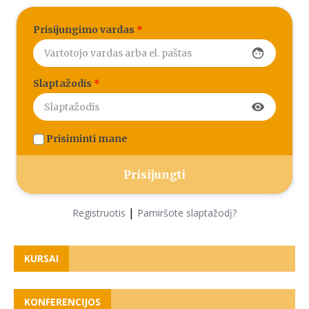
Prisijungimo vardas
*
face
Slaptažodis
*
visibility
Prisiminti mane
|
Registruotis
Pamiršote slaptažodį?
KURSAI
KONFERENCIJOS