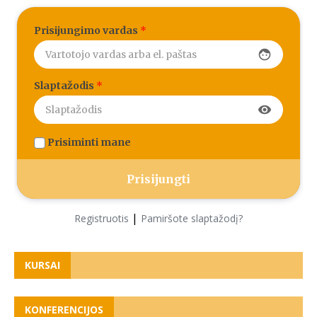
Prisijungimo vardas
*
face
Slaptažodis
*
visibility
Prisiminti mane
|
Registruotis
Pamiršote slaptažodį?
KURSAI
KONFERENCIJOS