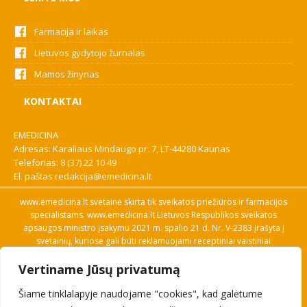
Farmacija ir laikas
Lietuvos gydytojo žurnalas
Mamos žinynas
KONTAKTAI
EMEDICINA
Adresas: Karaliaus Mindaugo pr. 7, LT-44280 Kaunas
Telefonas:
8 (37) 22 10 49
El. paštas
redakcija@emedicina.lt
www.emedicina.lt svetainė skirta tik sveikatos priežiūros ir farmacijos
specialistams. www.emedicina.lt Lietuvos Respublikos sveikatos
apsaugos ministro įsakymu 2021 m. spalio 21 d. Nr. V-2383 įrašyta į
svetainių, kuriose gali būti reklamuojami receptiniai vaistiniai
preparatai, sąrašą. Prieigą prie svetainės specialistai gauna patvirtinę
Vertiname Jūsų privatumą
savo profesinę kvalifikaciją. Naudingos nuorodos: Vaistų ir medicinos
pagalbos priemonių kainų paieška, VVKT tinklalapis, Sveikatos
Šiame tinklalapyje naudojame "cookies", kad galėtume
priežiūros ar farmacijos specialisto pranešimo apie įtariamą
nepageidaujamą reakciją forma, Interneto svetainės, kuriose gali būti