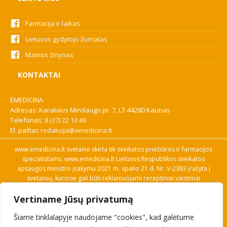
Farmacija ir laikas
Lietuvos gydytojo žurnalas
Mamos žinynas
KONTAKTAI
EMEDICINA
Adresas: Karaliaus Mindaugo pr. 7, LT-44280 Kaunas
Telefonas:
8 (37) 22 10 49
El. paštas
redakcija@emedicina.lt
www.emedicina.lt svetainė skirta tik sveikatos priežiūros ir farmacijos
specialistams. www.emedicina.lt Lietuvos Respublikos sveikatos
apsaugos ministro įsakymu 2021 m. spalio 21 d. Nr. V-2383 įrašyta į
svetainių, kuriose gali būti reklamuojami receptiniai vaistiniai
preparatai, sąrašą. Prieigą prie svetainės specialistai gauna patvirtinę
Vertiname Jūsų privatumą
savo profesinę kvalifikaciją. Naudingos nuorodos: Vaistų ir medicinos
pagalbos priemonių kainų paieška, VVKT tinklalapis, Sveikatos
Šiame tinklalapyje naudojame "cookies", kad galėtume
priežiūros ar farmacijos specialisto pranešimo apie įtariamą
nepageidaujamą reakciją forma, Interneto svetainės, kuriose gali būti