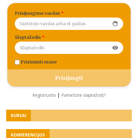
Prisijungimo vardas
*
face
Slaptažodis
*
visibility
Prisiminti mane
|
Registruotis
Pamiršote slaptažodį?
KURSAI
KONFERENCIJOS