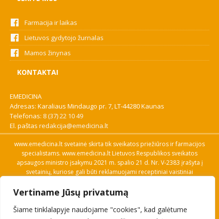
Farmacija ir laikas
Lietuvos gydytojo žurnalas
Mamos žinynas
KONTAKTAI
EMEDICINA
Adresas: Karaliaus Mindaugo pr. 7, LT-44280 Kaunas
Telefonas:
8 (37) 22 10 49
El. paštas
redakcija@emedicina.lt
www.emedicina.lt svetainė skirta tik sveikatos priežiūros ir farmacijos
specialistams. www.emedicina.lt Lietuvos Respublikos sveikatos
apsaugos ministro įsakymu 2021 m. spalio 21 d. Nr. V-2383 įrašyta į
svetainių, kuriose gali būti reklamuojami receptiniai vaistiniai
preparatai, sąrašą. Prieigą prie svetainės specialistai gauna patvirtinę
Vertiname Jūsų privatumą
savo profesinę kvalifikaciją. Naudingos nuorodos: Vaistų ir medicinos
pagalbos priemonių kainų paieška, VVKT tinklalapis, Sveikatos
Šiame tinklalapyje naudojame "cookies", kad galėtume
priežiūros ar farmacijos specialisto pranešimo apie įtariamą
nepageidaujamą reakciją forma, Interneto svetainės, kuriose gali būti