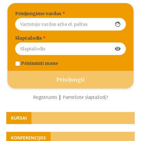
Prisijungimo vardas
*
face
Slaptažodis
*
visibility
Prisiminti mane
|
Registruotis
Pamiršote slaptažodį?
KURSAI
KONFERENCIJOS