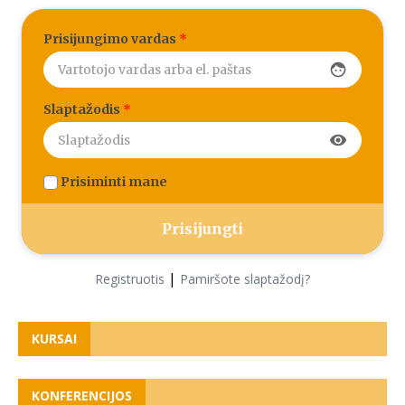
Prisijungimo vardas
*
face
Slaptažodis
*
visibility
Prisiminti mane
|
Registruotis
Pamiršote slaptažodį?
KURSAI
KONFERENCIJOS