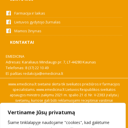
Farmacija ir laikas
Lietuvos gydytojo žurnalas
Mamos žinynas
KONTAKTAI
EMEDICINA
Adresas: Karaliaus Mindaugo pr. 7, LT-44280 Kaunas
Telefonas:
8 (37) 22 10 49
El. paštas
redakcija@emedicina.lt
www.emedicina.lt svetainė skirta tik sveikatos priežiūros ir farmacijos
specialistams. www.emedicina.lt Lietuvos Respublikos sveikatos
apsaugos ministro įsakymu 2021 m. spalio 21 d. Nr. V-2383 įrašyta į
svetainių, kuriose gali būti reklamuojami receptiniai vaistiniai
preparatai, sąrašą. Prieigą prie svetainės specialistai gauna patvirtinę
Vertiname Jūsų privatumą
savo profesinę kvalifikaciją. Naudingos nuorodos: Vaistų ir medicinos
pagalbos priemonių kainų paieška, VVKT tinklalapis, Sveikatos
Šiame tinklalapyje naudojame "cookies", kad galėtume
priežiūros ar farmacijos specialisto pranešimo apie įtariamą
nepageidaujamą reakciją forma, Interneto svetainės, kuriose gali būti