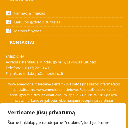
Farmacija ir laikas
Lietuvos gydytojo žurnalas
Mamos žinynas
KONTAKTAI
EMEDICINA
Adresas: Karaliaus Mindaugo pr. 7, LT-44280 Kaunas
Telefonas:
8 (37) 22 10 49
El. paštas
redakcija@emedicina.lt
www.emedicina.lt svetainė skirta tik sveikatos priežiūros ir farmacijos
specialistams. www.emedicina.lt Lietuvos Respublikos sveikatos
apsaugos ministro įsakymu 2021 m. spalio 21 d. Nr. V-2383 įrašyta į
svetainių, kuriose gali būti reklamuojami receptiniai vaistiniai
preparatai, sąrašą. Prieigą prie svetainės specialistai gauna patvirtinę
Vertiname Jūsų privatumą
savo profesinę kvalifikaciją. Naudingos nuorodos: Vaistų ir medicinos
pagalbos priemonių kainų paieška, VVKT tinklalapis, Sveikatos
Šiame tinklalapyje naudojame "cookies", kad galėtume
priežiūros ar farmacijos specialisto pranešimo apie įtariamą
nepageidaujamą reakciją forma, Interneto svetainės, kuriose gali būti