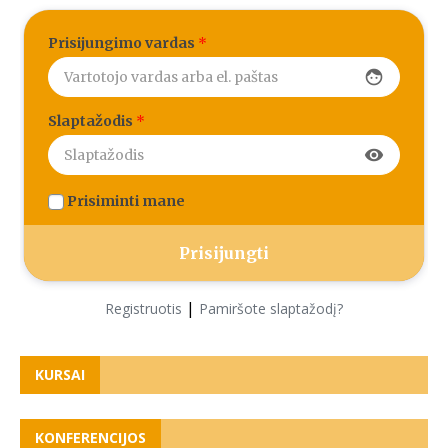
Prisijungimo vardas
*
face
Slaptažodis
*
visibility
Prisiminti mane
|
Registruotis
Pamiršote slaptažodį?
KURSAI
KONFERENCIJOS