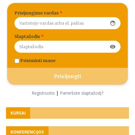
Prisijungimo vardas
*
face
Slaptažodis
*
visibility
Prisiminti mane
|
Registruotis
Pamiršote slaptažodį?
KURSAI
KONFERENCIJOS