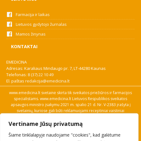
Farmacija ir laikas
Lietuvos gydytojo žurnalas
Mamos žinynas
KONTAKTAI
EMEDICINA
Adresas: Karaliaus Mindaugo pr. 7, LT-44280 Kaunas
Telefonas:
8 (37) 22 10 49
El. paštas
redakcija@emedicina.lt
www.emedicina.lt svetainė skirta tik sveikatos priežiūros ir farmacijos
specialistams. www.emedicina.lt Lietuvos Respublikos sveikatos
apsaugos ministro įsakymu 2021 m. spalio 21 d. Nr. V-2383 įrašyta į
svetainių, kuriose gali būti reklamuojami receptiniai vaistiniai
preparatai, sąrašą. Prieigą prie svetainės specialistai gauna patvirtinę
Vertiname Jūsų privatumą
savo profesinę kvalifikaciją. Naudingos nuorodos: Vaistų ir medicinos
pagalbos priemonių kainų paieška, VVKT tinklalapis, Sveikatos
Šiame tinklalapyje naudojame "cookies", kad galėtume
priežiūros ar farmacijos specialisto pranešimo apie įtariamą
nepageidaujamą reakciją forma, Interneto svetainės, kuriose gali būti