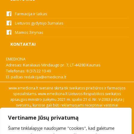
Farmacija ir laikas
Lietuvos gydytojo žurnalas
Mamos žinynas
KONTAKTAI
EMEDICINA
Adresas: Karaliaus Mindaugo pr. 7, LT-44280 Kaunas
Telefonas:
8 (37) 22 10 49
El. paštas
redakcija@emedicina.lt
www.emedicina.lt svetainė skirta tik sveikatos priežiūros ir farmacijos
specialistams. www.emedicina.lt Lietuvos Respublikos sveikatos
apsaugos ministro įsakymu 2021 m. spalio 21 d. Nr. V-2383 įrašyta į
svetainių, kuriose gali būti reklamuojami receptiniai vaistiniai
preparatai, sąrašą. Prieigą prie svetainės specialistai gauna patvirtinę
Vertiname Jūsų privatumą
savo profesinę kvalifikaciją. Naudingos nuorodos: Vaistų ir medicinos
pagalbos priemonių kainų paieška, VVKT tinklalapis, Sveikatos
Šiame tinklalapyje naudojame "cookies", kad galėtume
priežiūros ar farmacijos specialisto pranešimo apie įtariamą
nepageidaujamą reakciją forma, Interneto svetainės, kuriose gali būti