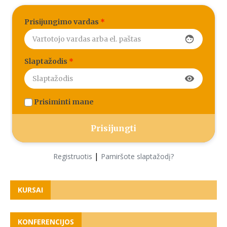
Prisijungimo vardas
*
face
Slaptažodis
*
visibility
Prisiminti mane
|
Registruotis
Pamiršote slaptažodį?
KURSAI
KONFERENCIJOS