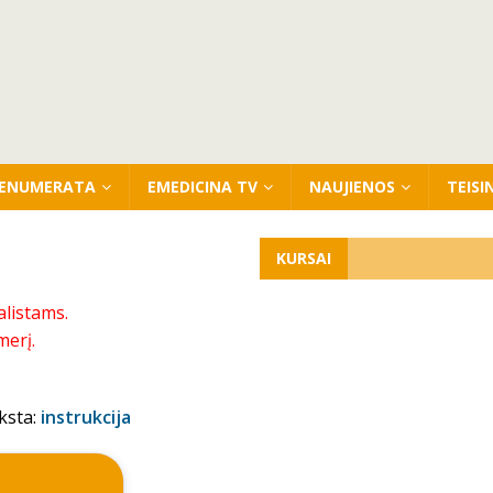
ENUMERATA
EMEDICINA TV
NAUJIENOS
TEISI
KURSAI
alistams.
merį.
ksta:
instrukcija