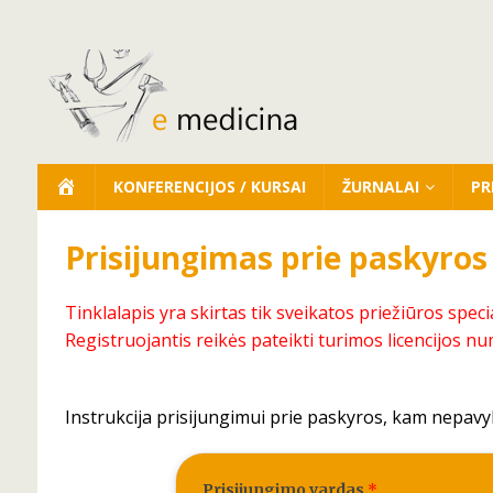
KONFERENCIJOS / KURSAI
ŽURNALAI
PR
Prisijungimas prie paskyros
Tinklalapis yra skirtas tik sveikatos priežiūros speci
Registruojantis reikės pateikti turimos licencijos nu
Instrukcija prisijungimui prie paskyros, kam nepavy
Prisijungimo vardas
*