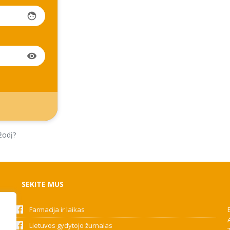
face
visibility
žodį?
SEKITE MUS
Farmacija ir laikas
Lietuvos gydytojo žurnalas