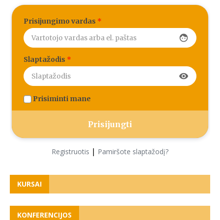
Prisijungimo vardas
*
face
Slaptažodis
*
visibility
Prisiminti mane
|
Registruotis
Pamiršote slaptažodį?
KURSAI
KONFERENCIJOS