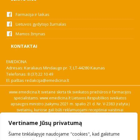
Farmacija ir laikas
Lietuvos gydytojo žurnalas
Mamos žinynas
KONTAKTAI
EMEDICINA
Adresas: Karaliaus Mindaugo pr. 7, LT-44280 Kaunas
Telefonas:
8 (37) 22 10 49
El. paštas
redakcija@emedicina.lt
www.emedicina.lt svetainė skirta tik sveikatos priežiūros ir farmacijos
specialistams. www.emedicina.lt Lietuvos Respublikos sveikatos
apsaugos ministro įsakymu 2021 m. spalio 21 d. Nr. V-2383 įrašyta į
svetainių, kuriose gali būti reklamuojami receptiniai vaistiniai
preparatai, sąrašą. Prieigą prie svetainės specialistai gauna patvirtinę
Vertiname Jūsų privatumą
savo profesinę kvalifikaciją. Naudingos nuorodos: Vaistų ir medicinos
pagalbos priemonių kainų paieška, VVKT tinklalapis, Sveikatos
Šiame tinklalapyje naudojame "cookies", kad galėtume
priežiūros ar farmacijos specialisto pranešimo apie įtariamą
nepageidaujamą reakciją forma, Interneto svetainės, kuriose gali būti