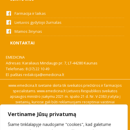
Farmacija ir laikas
Lietuvos gydytojo žurnalas
Mamos žinynas
KONTAKTAI
EMEDICINA
Adresas: Karaliaus Mindaugo pr. 7, LT-44280 Kaunas
Telefonas:
8 (37) 22 10 49
El. paštas
redakcija@emedicina.lt
www.emedicina.lt svetainė skirta tik sveikatos priežiūros ir farmacijos
specialistams. www.emedicina.lt Lietuvos Respublikos sveikatos
apsaugos ministro įsakymu 2021 m. spalio 21 d. Nr. V-2383 įrašyta į
svetainių, kuriose gali būti reklamuojami receptiniai vaistiniai
preparatai, sąrašą. Prieigą prie svetainės specialistai gauna patvirtinę
Vertiname Jūsų privatumą
savo profesinę kvalifikaciją. Naudingos nuorodos: Vaistų ir medicinos
pagalbos priemonių kainų paieška, VVKT tinklalapis, Sveikatos
Šiame tinklalapyje naudojame "cookies", kad galėtume
priežiūros ar farmacijos specialisto pranešimo apie įtariamą
nepageidaujamą reakciją forma, Interneto svetainės, kuriose gali būti