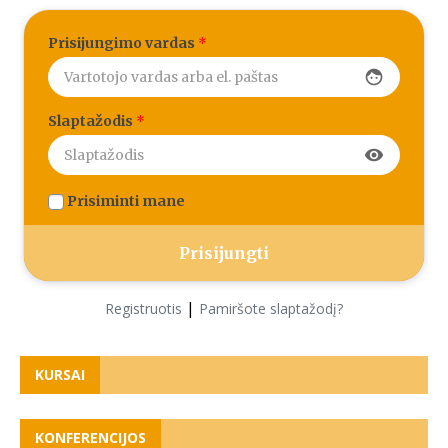
Prisijungimo vardas
*
face
Slaptažodis
*
visibility
Prisiminti mane
|
Registruotis
Pamiršote slaptažodį?
KURSAI
KONFERENCIJOS