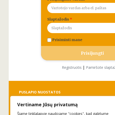
Slaptažodis
*
Prisiminti mane
|
Registruotis
Pamiršote slapta
PUSLAPIO NUOSTATOS
Vertiname Jūsų privatumą
Slapukai
Privatumo politika
Šiame tinklalapyje naudojame "cookies", kad galėtume