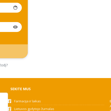
face
visibility
žodį?
SEKITE MUS
Farmacija ir laikas
Lietuvos gydytojo žurnalas