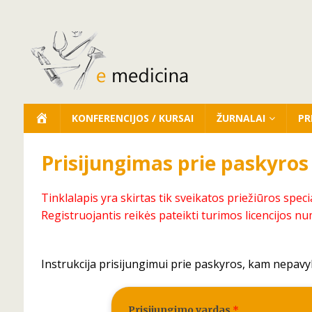
KONFERENCIJOS / KURSAI
ŽURNALAI
PR
Prisijungimas prie paskyros
Tinklalapis yra skirtas tik sveikatos priežiūros speci
Registruojantis reikės pateikti turimos licencijos nu
Instrukcija prisijungimui prie paskyros, kam nepavy
Prisijungimo vardas
*