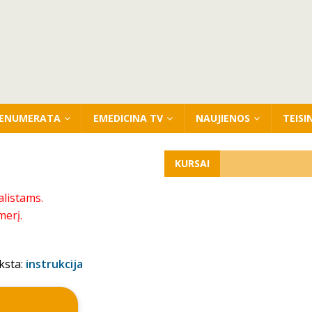
ENUMERATA
EMEDICINA TV
NAUJIENOS
TEISI
KURSAI
alistams.
merį.
ksta:
instrukcija