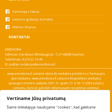
Farmacija ir laikas
Lietuvos gydytojo žurnalas
Mamos žinynas
KONTAKTAI
EMEDICINA
Adresas: Karaliaus Mindaugo pr. 7, LT-44280 Kaunas
Telefonas:
8 (37) 22 10 49
El. paštas
redakcija@emedicina.lt
www.emedicina.lt svetainė skirta tik sveikatos priežiūros ir farmacijos
specialistams. www.emedicina.lt Lietuvos Respublikos sveikatos
apsaugos ministro įsakymu 2021 m. spalio 21 d. Nr. V-2383 įrašyta į
svetainių, kuriose gali būti reklamuojami receptiniai vaistiniai
preparatai, sąrašą. Prieigą prie svetainės specialistai gauna patvirtinę
Vertiname Jūsų privatumą
savo profesinę kvalifikaciją. Naudingos nuorodos: Vaistų ir medicinos
pagalbos priemonių kainų paieška, VVKT tinklalapis, Sveikatos
Šiame tinklalapyje naudojame "cookies", kad galėtume
priežiūros ar farmacijos specialisto pranešimo apie įtariamą
nepageidaujamą reakciją forma, Interneto svetainės, kuriose gali būti