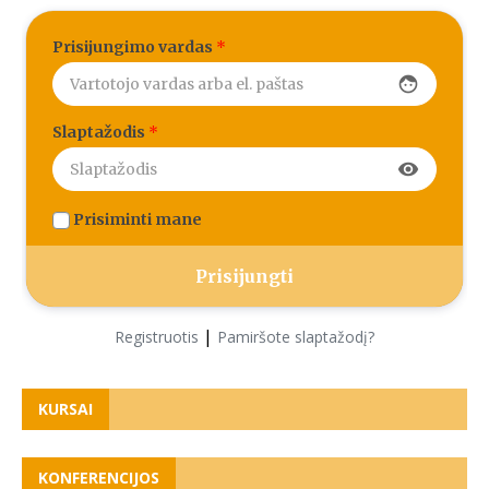
Prisijungimo vardas
*
face
Slaptažodis
*
visibility
Prisiminti mane
|
Registruotis
Pamiršote slaptažodį?
KURSAI
KONFERENCIJOS