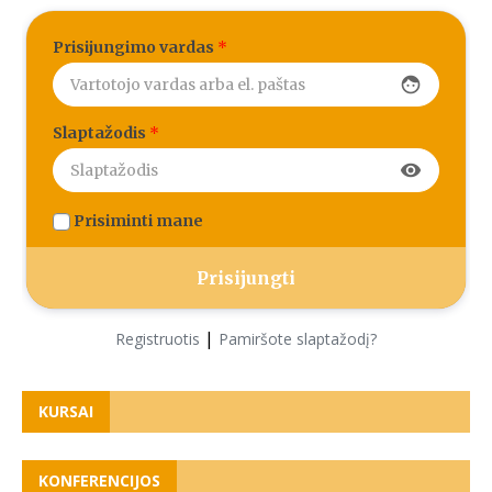
Prisijungimo vardas
*
face
Slaptažodis
*
visibility
Prisiminti mane
|
Registruotis
Pamiršote slaptažodį?
KURSAI
KONFERENCIJOS