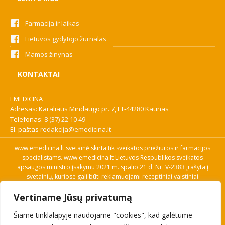
Farmacija ir laikas
Lietuvos gydytojo žurnalas
Mamos žinynas
KONTAKTAI
EMEDICINA
Adresas: Karaliaus Mindaugo pr. 7, LT-44280 Kaunas
Telefonas:
8 (37) 22 10 49
El. paštas
redakcija@emedicina.lt
www.emedicina.lt svetainė skirta tik sveikatos priežiūros ir farmacijos
specialistams. www.emedicina.lt Lietuvos Respublikos sveikatos
apsaugos ministro įsakymu 2021 m. spalio 21 d. Nr. V-2383 įrašyta į
svetainių, kuriose gali būti reklamuojami receptiniai vaistiniai
preparatai, sąrašą. Prieigą prie svetainės specialistai gauna patvirtinę
Vertiname Jūsų privatumą
savo profesinę kvalifikaciją. Naudingos nuorodos: Vaistų ir medicinos
pagalbos priemonių kainų paieška, VVKT tinklalapis, Sveikatos
Šiame tinklalapyje naudojame "cookies", kad galėtume
priežiūros ar farmacijos specialisto pranešimo apie įtariamą
nepageidaujamą reakciją forma, Interneto svetainės, kuriose gali būti