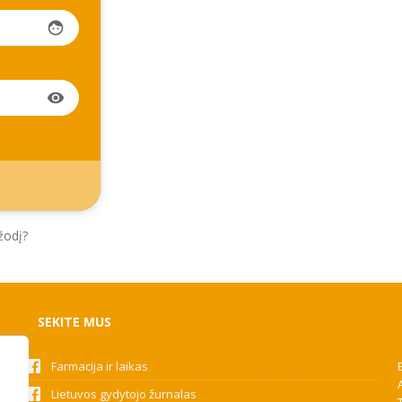
face
visibility
žodį?
SEKITE MUS
Farmacija ir laikas
Lietuvos gydytojo žurnalas