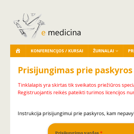
KONFERENCIJOS / KURSAI
ŽURNALAI
PR
Prisijungimas prie paskyros
Tinklalapis yra skirtas tik sveikatos priežiūros speci
Registruojantis reikės pateikti turimos licencijos nu
Instrukcija prisijungimui prie paskyros, kam nepavy
Prisijungimo vardas
*