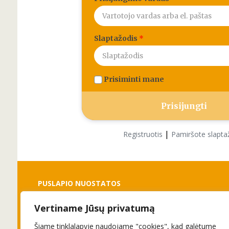
Slaptažodis
*
Prisiminti mane
|
Registruotis
Pamiršote slapta
PUSLAPIO NUOSTATOS
Vertiname Jūsų privatumą
Slapukai
Privatumo politika
Šiame tinklalapyje naudojame "cookies", kad galėtume