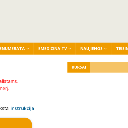
ENUMERATA
EMEDICINA TV
NAUJIENOS
TEISI
KURSAI
alistams.
merį.
ksta:
instrukcija