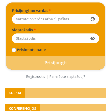
Prisijungimo vardas
*
face
Slaptažodis
*
visibility
Prisiminti mane
|
Registruotis
Pamiršote slaptažodį?
KURSAI
KONFERENCIJOS