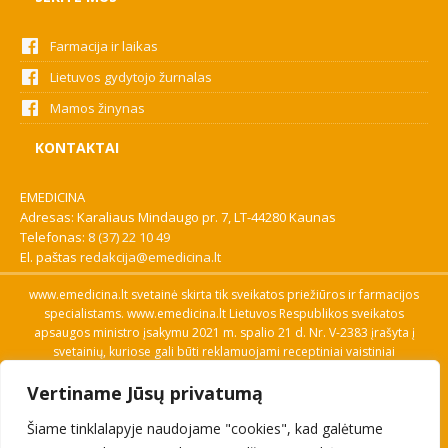
Farmacija ir laikas
Lietuvos gydytojo žurnalas
Mamos žinynas
KONTAKTAI
EMEDICINA
Adresas: Karaliaus Mindaugo pr. 7, LT-44280 Kaunas
Telefonas:
8 (37) 22 10 49
El. paštas
redakcija@emedicina.lt
www.emedicina.lt svetainė skirta tik sveikatos priežiūros ir farmacijos
specialistams. www.emedicina.lt Lietuvos Respublikos sveikatos
apsaugos ministro įsakymu 2021 m. spalio 21 d. Nr. V-2383 įrašyta į
svetainių, kuriose gali būti reklamuojami receptiniai vaistiniai
preparatai, sąrašą. Prieigą prie svetainės specialistai gauna patvirtinę
Vertiname Jūsų privatumą
savo profesinę kvalifikaciją. Naudingos nuorodos: Vaistų ir medicinos
pagalbos priemonių kainų paieška, VVKT tinklalapis, Sveikatos
Šiame tinklalapyje naudojame "cookies", kad galėtume
priežiūros ar farmacijos specialisto pranešimo apie įtariamą
nepageidaujamą reakciją forma, Interneto svetainės, kuriose gali būti