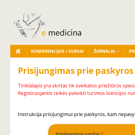
KONFERENCIJOS / KURSAI
ŽURNALAI
PR
Prisijungimas prie paskyros
Tinklalapis yra skirtas tik sveikatos priežiūros speci
Registruojantis reikės pateikti turimos licencijos nu
Instrukcija prisijungimui prie paskyros, kam nepavy
Prisijungimo vardas
*