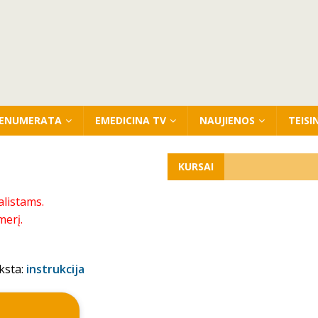
ENUMERATA
EMEDICINA TV
NAUJIENOS
TEISI
KURSAI
alistams.
merį.
ksta:
instrukcija