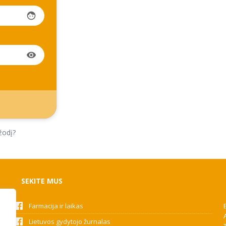
face
visibility
žodį?
SEKITE MUS
Farmacija ir laikas
Lietuvos gydytojo žurnalas