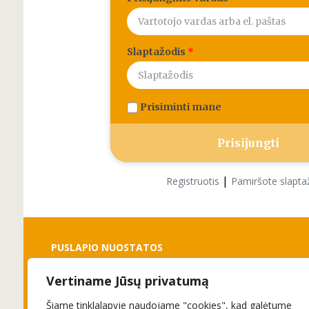
Slaptažodis
*
Prisiminti mane
|
Registruotis
Pamiršote slapta
PUSLAPIO NUOSTATOS
Vertiname Jūsų privatumą
Slapukai
Privatumo politika
Šiame tinklalapyje naudojame "cookies", kad galėtume