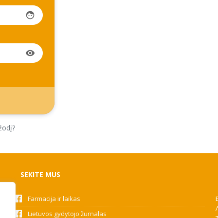
face
visibility
žodį?
SEKITE MUS
Farmacija ir laikas
Lietuvos gydytojo žurnalas