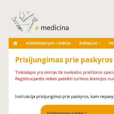
KONFERENCIJOS / KURSAI
ŽURNALAI
PR
Prisijungimas prie paskyros
Tinklalapis yra skirtas tik sveikatos priežiūros speci
Registruojantis reikės pateikti turimos licencijos nu
Instrukcija prisijungimui prie paskyros, kam nepavy
Prisijungimo vardas
*