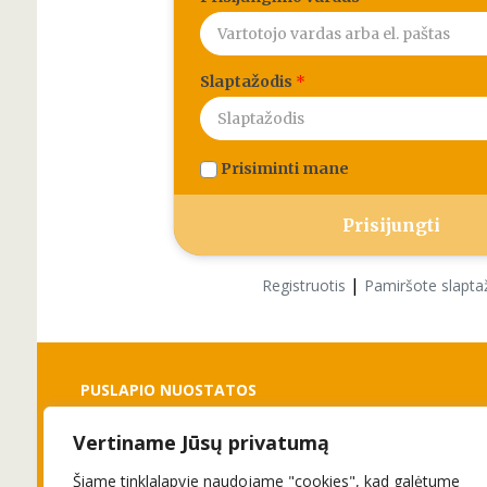
Slaptažodis
*
Prisiminti mane
|
Registruotis
Pamiršote slapta
PUSLAPIO NUOSTATOS
Vertiname Jūsų privatumą
Slapukai
Privatumo politika
Šiame tinklalapyje naudojame "cookies", kad galėtume