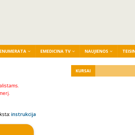
ENUMERATA
EMEDICINA TV
NAUJIENOS
TEISI
KURSAI
alistams.
merį.
ksta:
instrukcija