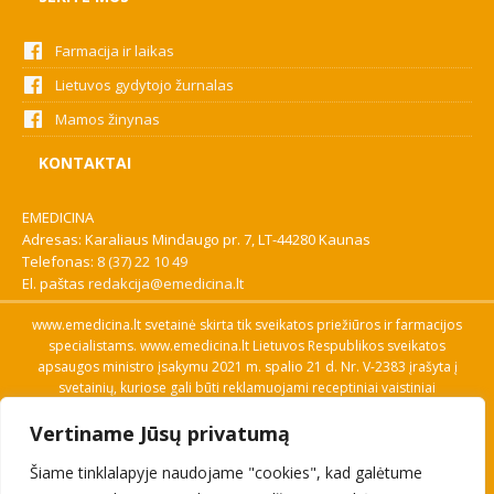
Farmacija ir laikas
Lietuvos gydytojo žurnalas
Mamos žinynas
KONTAKTAI
EMEDICINA
Adresas: Karaliaus Mindaugo pr. 7, LT-44280 Kaunas
Telefonas:
8 (37) 22 10 49
El. paštas
redakcija@emedicina.lt
www.emedicina.lt svetainė skirta tik sveikatos priežiūros ir farmacijos
specialistams. www.emedicina.lt Lietuvos Respublikos sveikatos
apsaugos ministro įsakymu 2021 m. spalio 21 d. Nr. V-2383 įrašyta į
svetainių, kuriose gali būti reklamuojami receptiniai vaistiniai
preparatai, sąrašą. Prieigą prie svetainės specialistai gauna patvirtinę
Vertiname Jūsų privatumą
savo profesinę kvalifikaciją. Naudingos nuorodos: Vaistų ir medicinos
pagalbos priemonių kainų paieška, VVKT tinklalapis, Sveikatos
Šiame tinklalapyje naudojame "cookies", kad galėtume
priežiūros ar farmacijos specialisto pranešimo apie įtariamą
nepageidaujamą reakciją forma, Interneto svetainės, kuriose gali būti