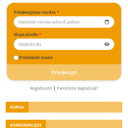
Prisijungimo vardas
*
face
Slaptažodis
*
visibility
Prisiminti mane
|
Registruotis
Pamiršote slaptažodį?
KURSAI
KONFERENCIJOS