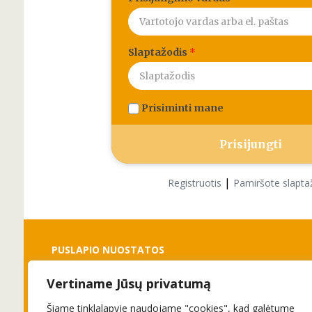
Slaptažodis
*
Prisiminti mane
|
Registruotis
Pamiršote slapta
PUSLAPIO NUOSTATOS
Vertiname Jūsų privatumą
Slapukai
Privatumo politika
Šiame tinklalapyje naudojame "cookies", kad galėtume