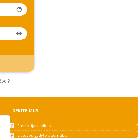
face
visibility
žodį?
SEKITE MUS
Farmacija ir laikas
Lietuvos gydytojo žurnalas