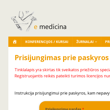
KONFERENCIJOS / KURSAI
ŽURNALAI
PR
Prisijungimas prie paskyros
Tinklalapis yra skirtas tik sveikatos priežiūros speci
Registruojantis reikės pateikti turimos licencijos nu
Instrukcija prisijungimui prie paskyros, kam nepavy
Prisijungimo vardas
*