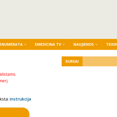
ENUMERATA
EMEDICINA TV
NAUJIENOS
TEISI
KURSAI
alistams.
merį.
ksta:
instrukcija