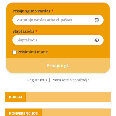
Prisijungimo vardas
*
face
Slaptažodis
*
visibility
Prisiminti mane
|
Registruotis
Pamiršote slaptažodį?
KURSAI
KONFERENCIJOS