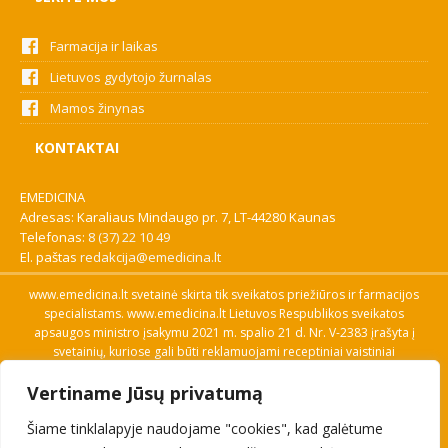
Farmacija ir laikas
Lietuvos gydytojo žurnalas
Mamos žinynas
KONTAKTAI
EMEDICINA
Adresas: Karaliaus Mindaugo pr. 7, LT-44280 Kaunas
Telefonas:
8 (37) 22 10 49
El. paštas
redakcija@emedicina.lt
www.emedicina.lt svetainė skirta tik sveikatos priežiūros ir farmacijos
specialistams. www.emedicina.lt Lietuvos Respublikos sveikatos
apsaugos ministro įsakymu 2021 m. spalio 21 d. Nr. V-2383 įrašyta į
svetainių, kuriose gali būti reklamuojami receptiniai vaistiniai
preparatai, sąrašą. Prieigą prie svetainės specialistai gauna patvirtinę
Vertiname Jūsų privatumą
savo profesinę kvalifikaciją. Naudingos nuorodos: Vaistų ir medicinos
pagalbos priemonių kainų paieška, VVKT tinklalapis, Sveikatos
Šiame tinklalapyje naudojame "cookies", kad galėtume
priežiūros ar farmacijos specialisto pranešimo apie įtariamą
nepageidaujamą reakciją forma, Interneto svetainės, kuriose gali būti