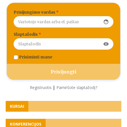
Prisijungimo vardas
*
face
Slaptažodis
*
visibility
Prisiminti mane
|
Registruotis
Pamiršote slaptažodį?
KURSAI
KONFERENCIJOS