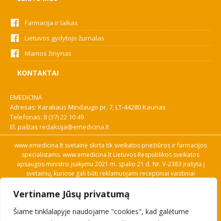
Farmacija ir laikas
Lietuvos gydytojo žurnalas
Mamos žinynas
KONTAKTAI
EMEDICINA
Adresas: Karaliaus Mindaugo pr. 7, LT-44280 Kaunas
Telefonas:
8 (37) 22 10 49
El. paštas
redakcija@emedicina.lt
www.emedicina.lt svetainė skirta tik sveikatos priežiūros ir farmacijos
specialistams. www.emedicina.lt Lietuvos Respublikos sveikatos
apsaugos ministro įsakymu 2021 m. spalio 21 d. Nr. V-2383 įrašyta į
svetainių, kuriose gali būti reklamuojami receptiniai vaistiniai
preparatai, sąrašą. Prieigą prie svetainės specialistai gauna patvirtinę
Vertiname Jūsų privatumą
savo profesinę kvalifikaciją. Naudingos nuorodos: Vaistų ir medicinos
pagalbos priemonių kainų paieška, VVKT tinklalapis, Sveikatos
Šiame tinklalapyje naudojame "cookies", kad galėtume
priežiūros ar farmacijos specialisto pranešimo apie įtariamą
nepageidaujamą reakciją forma, Interneto svetainės, kuriose gali būti