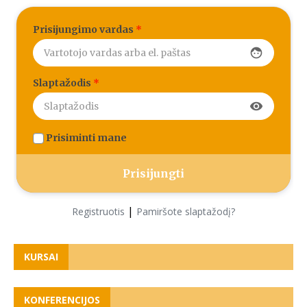
Prisijungimo vardas
*
face
Slaptažodis
*
visibility
Prisiminti mane
|
Registruotis
Pamiršote slaptažodį?
KURSAI
KONFERENCIJOS