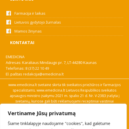
Farmacija ir laikas
Lietuvos gydytojo žurnalas
Mamos žinynas
KONTAKTAI
EMEDICINA
Adresas: Karaliaus Mindaugo pr. 7, LT-44280 Kaunas
Telefonas:
8 (37) 22 10 49
El. paštas
redakcija@emedicina.lt
www.emedicina.lt svetainė skirta tik sveikatos priežiūros ir farmacijos
specialistams. www.emedicina.lt Lietuvos Respublikos sveikatos
apsaugos ministro įsakymu 2021 m. spalio 21 d. Nr. V-2383 įrašyta į
svetainių, kuriose gali būti reklamuojami receptiniai vaistiniai
preparatai, sąrašą. Prieigą prie svetainės specialistai gauna patvirtinę
Vertiname Jūsų privatumą
savo profesinę kvalifikaciją. Naudingos nuorodos: Vaistų ir medicinos
pagalbos priemonių kainų paieška, VVKT tinklalapis, Sveikatos
Šiame tinklalapyje naudojame "cookies", kad galėtume
priežiūros ar farmacijos specialisto pranešimo apie įtariamą
nepageidaujamą reakciją forma, Interneto svetainės, kuriose gali būti