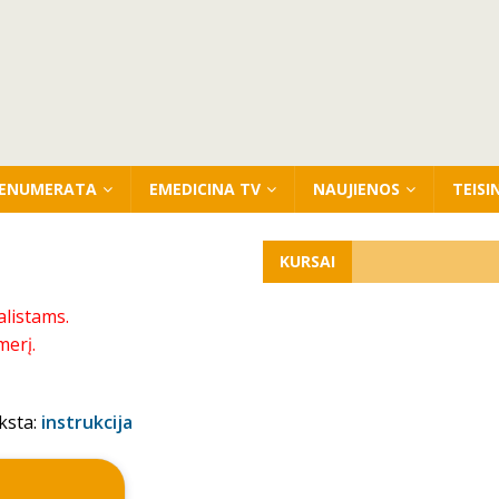
ENUMERATA
EMEDICINA TV
NAUJIENOS
TEISI
KURSAI
alistams.
merį.
ksta:
instrukcija