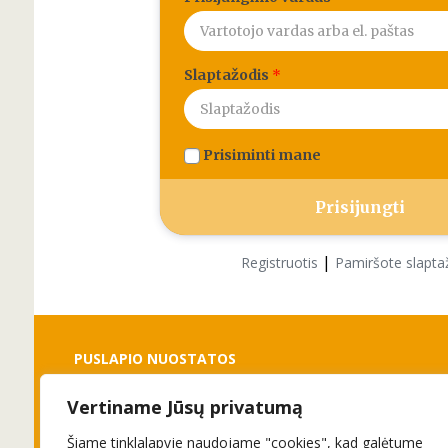
Slaptažodis
*
Prisiminti mane
|
Registruotis
Pamiršote slapta
PUSLAPIO NUOSTATOS
Vertiname Jūsų privatumą
Slapukai
Privatumo politika
Šiame tinklalapyje naudojame "cookies", kad galėtume