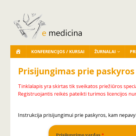
KONFERENCIJOS / KURSAI
ŽURNALAI
PR
Prisijungimas prie paskyros
Tinklalapis yra skirtas tik sveikatos priežiūros speci
Registruojantis reikės pateikti turimos licencijos nu
Instrukcija prisijungimui prie paskyros, kam nepavy
Prisijungimo vardas
*