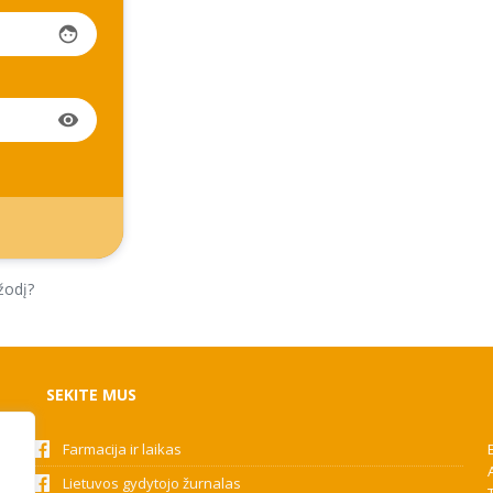
face
visibility
žodį?
SEKITE MUS
Farmacija ir laikas
Lietuvos gydytojo žurnalas