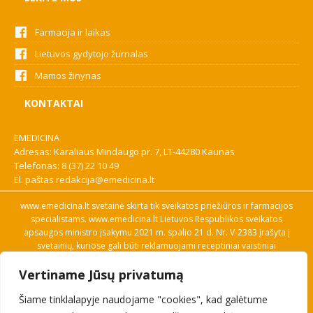
Farmacija ir laikas
Lietuvos gydytojo žurnalas
Mamos žinynas
KONTAKTAI
EMEDICINA
Adresas: Karaliaus Mindaugo pr. 7, LT-44280 Kaunas
Telefonas:
8 (37) 22 10 49
El. paštas
redakcija@emedicina.lt
www.emedicina.lt svetainė skirta tik sveikatos priežiūros ir farmacijos
specialistams. www.emedicina.lt Lietuvos Respublikos sveikatos
apsaugos ministro įsakymu 2021 m. spalio 21 d. Nr. V-2383 įrašyta į
svetainių, kuriose gali būti reklamuojami receptiniai vaistiniai
preparatai, sąrašą. Prieigą prie svetainės specialistai gauna patvirtinę
Vertiname Jūsų privatumą
savo profesinę kvalifikaciją. Naudingos nuorodos: Vaistų ir medicinos
pagalbos priemonių kainų paieška, VVKT tinklalapis, Sveikatos
Šiame tinklalapyje naudojame "cookies", kad galėtume
priežiūros ar farmacijos specialisto pranešimo apie įtariamą
nepageidaujamą reakciją forma, Interneto svetainės, kuriose gali būti