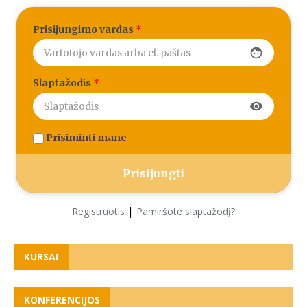
Prisijungimo vardas
*
face
Slaptažodis
*
visibility
Prisiminti mane
|
Registruotis
Pamiršote slaptažodį?
KURSAI
KONFERENCIJOS