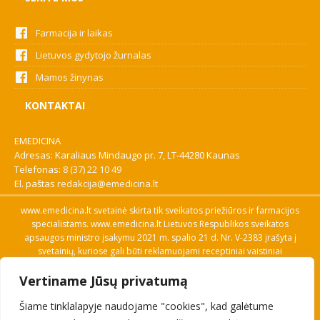
Farmacija ir laikas
Lietuvos gydytojo žurnalas
Mamos žinynas
KONTAKTAI
EMEDICINA
Adresas: Karaliaus Mindaugo pr. 7, LT-44280 Kaunas
Telefonas:
8 (37) 22 10 49
El. paštas
redakcija@emedicina.lt
www.emedicina.lt svetainė skirta tik sveikatos priežiūros ir farmacijos
specialistams. www.emedicina.lt Lietuvos Respublikos sveikatos
apsaugos ministro įsakymu 2021 m. spalio 21 d. Nr. V-2383 įrašyta į
svetainių, kuriose gali būti reklamuojami receptiniai vaistiniai
preparatai, sąrašą. Prieigą prie svetainės specialistai gauna patvirtinę
Vertiname Jūsų privatumą
savo profesinę kvalifikaciją. Naudingos nuorodos: Vaistų ir medicinos
pagalbos priemonių kainų paieška, VVKT tinklalapis, Sveikatos
Šiame tinklalapyje naudojame "cookies", kad galėtume
priežiūros ar farmacijos specialisto pranešimo apie įtariamą
nepageidaujamą reakciją forma, Interneto svetainės, kuriose gali būti