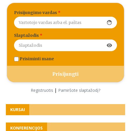
Prisijungimo vardas
*
face
Slaptažodis
*
visibility
Prisiminti mane
|
Registruotis
Pamiršote slaptažodį?
KURSAI
KONFERENCIJOS