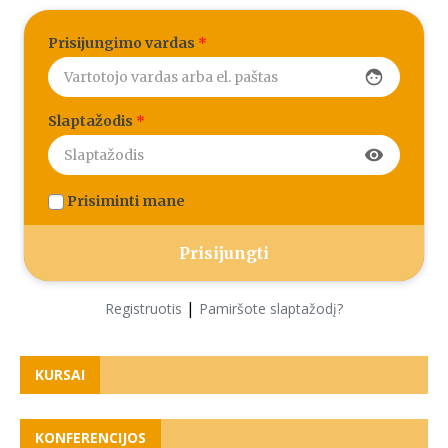
Prisijungimo vardas
*
face
Slaptažodis
*
visibility
Prisiminti mane
|
Registruotis
Pamiršote slaptažodį?
KURSAI
KONFERENCIJOS