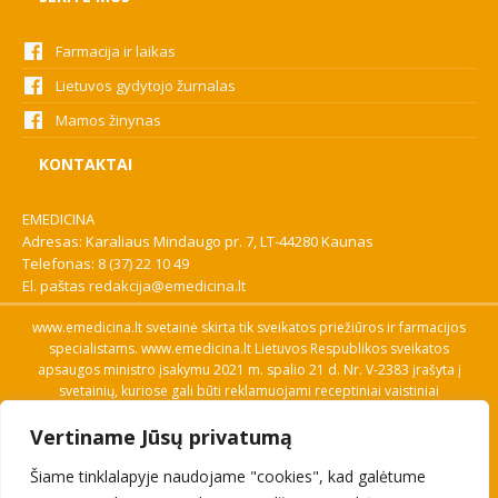
Farmacija ir laikas
Lietuvos gydytojo žurnalas
Mamos žinynas
KONTAKTAI
EMEDICINA
Adresas: Karaliaus Mindaugo pr. 7, LT-44280 Kaunas
Telefonas:
8 (37) 22 10 49
El. paštas
redakcija@emedicina.lt
www.emedicina.lt svetainė skirta tik sveikatos priežiūros ir farmacijos
specialistams. www.emedicina.lt Lietuvos Respublikos sveikatos
apsaugos ministro įsakymu 2021 m. spalio 21 d. Nr. V-2383 įrašyta į
svetainių, kuriose gali būti reklamuojami receptiniai vaistiniai
preparatai, sąrašą. Prieigą prie svetainės specialistai gauna patvirtinę
Vertiname Jūsų privatumą
savo profesinę kvalifikaciją. Naudingos nuorodos: Vaistų ir medicinos
pagalbos priemonių kainų paieška, VVKT tinklalapis, Sveikatos
Šiame tinklalapyje naudojame "cookies", kad galėtume
priežiūros ar farmacijos specialisto pranešimo apie įtariamą
nepageidaujamą reakciją forma, Interneto svetainės, kuriose gali būti