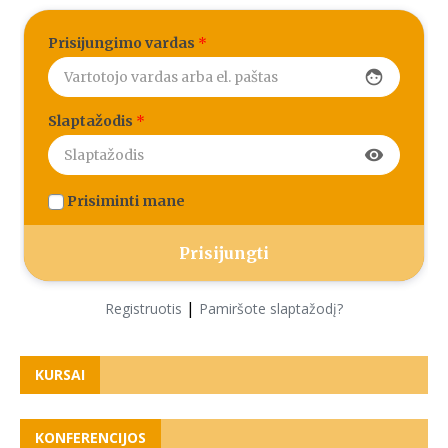
Prisijungimo vardas
*
face
Slaptažodis
*
visibility
Prisiminti mane
|
Registruotis
Pamiršote slaptažodį?
KURSAI
KONFERENCIJOS