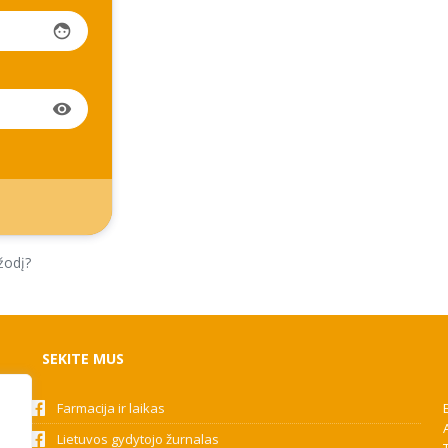
face
visibility
žodį?
SEKITE MUS
Farmacija ir laikas
Lietuvos gydytojo žurnalas