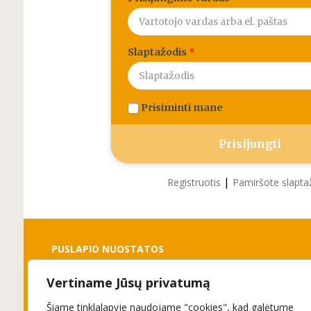
Slaptažodis
*
Prisiminti mane
|
Registruotis
Pamiršote slapta
PUSLAPIO NUOSTATOS
Vertiname Jūsų privatumą
Slapukai
Privatumo politika
Šiame tinklalapyje naudojame "cookies", kad galėtume