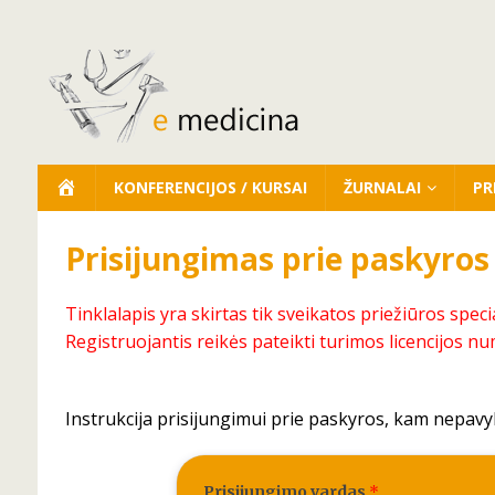
KONFERENCIJOS / KURSAI
ŽURNALAI
PR
Prisijungimas prie paskyros
Tinklalapis yra skirtas tik sveikatos priežiūros speci
Registruojantis reikės pateikti turimos licencijos nu
Instrukcija prisijungimui prie paskyros, kam nepavy
Prisijungimo vardas
*