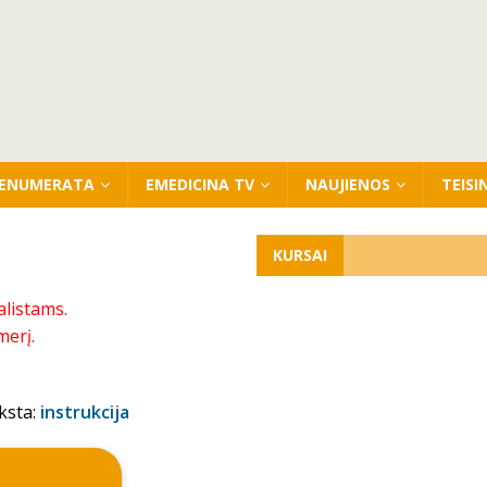
ENUMERATA
EMEDICINA TV
NAUJIENOS
TEISI
KURSAI
alistams.
merį.
ksta:
instrukcija