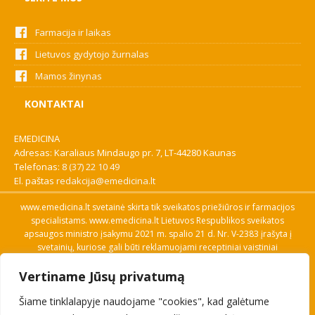
Farmacija ir laikas
Lietuvos gydytojo žurnalas
Mamos žinynas
KONTAKTAI
EMEDICINA
Adresas: Karaliaus Mindaugo pr. 7, LT-44280 Kaunas
Telefonas:
8 (37) 22 10 49
El. paštas
redakcija@emedicina.lt
www.emedicina.lt svetainė skirta tik sveikatos priežiūros ir farmacijos
specialistams. www.emedicina.lt Lietuvos Respublikos sveikatos
apsaugos ministro įsakymu 2021 m. spalio 21 d. Nr. V-2383 įrašyta į
svetainių, kuriose gali būti reklamuojami receptiniai vaistiniai
preparatai, sąrašą. Prieigą prie svetainės specialistai gauna patvirtinę
Vertiname Jūsų privatumą
savo profesinę kvalifikaciją. Naudingos nuorodos: Vaistų ir medicinos
pagalbos priemonių kainų paieška, VVKT tinklalapis, Sveikatos
Šiame tinklalapyje naudojame "cookies", kad galėtume
priežiūros ar farmacijos specialisto pranešimo apie įtariamą
nepageidaujamą reakciją forma, Interneto svetainės, kuriose gali būti