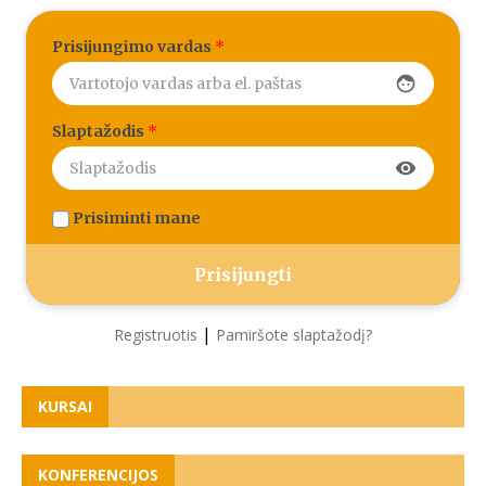
Prisijungimo vardas
*
face
Slaptažodis
*
visibility
Prisiminti mane
|
Registruotis
Pamiršote slaptažodį?
KURSAI
KONFERENCIJOS