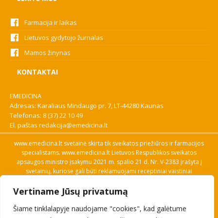
Farmacija ir laikas
Lietuvos gydytojo žurnalas
Mamos žinynas
KONTAKTAI
EMEDICINA
Adresas: Karaliaus Mindaugo pr. 7, LT-44280 Kaunas
Telefonas:
8 (37) 22 10 49
El. paštas
redakcija@emedicina.lt
www.emedicina.lt svetainė skirta tik sveikatos priežiūros ir farmacijos
specialistams. www.emedicina.lt Lietuvos Respublikos sveikatos
apsaugos ministro įsakymu 2021 m. spalio 21 d. Nr. V-2383 įrašyta į
svetainių, kuriose gali būti reklamuojami receptiniai vaistiniai
preparatai, sąrašą. Prieigą prie svetainės specialistai gauna patvirtinę
Vertiname Jūsų privatumą
savo profesinę kvalifikaciją. Naudingos nuorodos: Vaistų ir medicinos
pagalbos priemonių kainų paieška, VVKT tinklalapis, Sveikatos
Šiame tinklalapyje naudojame "cookies", kad galėtume
priežiūros ar farmacijos specialisto pranešimo apie įtariamą
nepageidaujamą reakciją forma, Interneto svetainės, kuriose gali būti