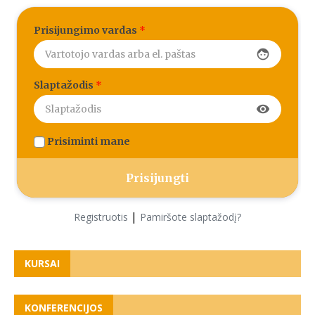
Prisijungimo vardas
*
face
Slaptažodis
*
visibility
Prisiminti mane
|
Registruotis
Pamiršote slaptažodį?
KURSAI
KONFERENCIJOS