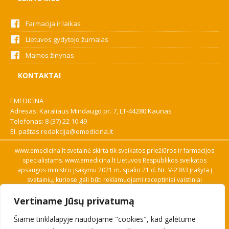
Farmacija ir laikas
Lietuvos gydytojo žurnalas
Mamos žinynas
KONTAKTAI
EMEDICINA
Adresas: Karaliaus Mindaugo pr. 7, LT-44280 Kaunas
Telefonas:
8 (37) 22 10 49
El. paštas
redakcija@emedicina.lt
www.emedicina.lt svetainė skirta tik sveikatos priežiūros ir farmacijos
specialistams. www.emedicina.lt Lietuvos Respublikos sveikatos
apsaugos ministro įsakymu 2021 m. spalio 21 d. Nr. V-2383 įrašyta į
svetainių, kuriose gali būti reklamuojami receptiniai vaistiniai
preparatai, sąrašą. Prieigą prie svetainės specialistai gauna patvirtinę
Vertiname Jūsų privatumą
savo profesinę kvalifikaciją. Naudingos nuorodos: Vaistų ir medicinos
pagalbos priemonių kainų paieška, VVKT tinklalapis, Sveikatos
Šiame tinklalapyje naudojame "cookies", kad galėtume
priežiūros ar farmacijos specialisto pranešimo apie įtariamą
nepageidaujamą reakciją forma, Interneto svetainės, kuriose gali būti