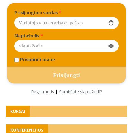
Prisijungimo vardas
*
face
Slaptažodis
*
visibility
Prisiminti mane
|
Registruotis
Pamiršote slaptažodį?
KURSAI
KONFERENCIJOS