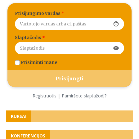
Prisijungimo vardas
*
face
Slaptažodis
*
visibility
Prisiminti mane
|
Registruotis
Pamiršote slaptažodį?
KURSAI
KONFERENCIJOS