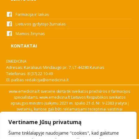
Farmacija ir laikas
Lietuvos gydytojo žurnalas
Mamos žinynas
KONTAKTAI
EMEDICINA
Adresas: Karaliaus Mindaugo pr. 7, LT-44280 Kaunas
Telefonas:
8 (37) 22 10 49
El. paštas
redakcija@emedicina.lt
www.emedicina.lt svetainė skirta tik sveikatos priežiūros ir farmacijos
specialistams. www.emedicina.lt Lietuvos Respublikos sveikatos
apsaugos ministro įsakymu 2021 m. spalio 21 d. Nr. V-2383 įrašyta į
svetainių, kuriose gali būti reklamuojami receptiniai vaistiniai
preparatai, sąrašą. Prieigą prie svetainės specialistai gauna patvirtinę
Vertiname Jūsų privatumą
savo profesinę kvalifikaciją. Naudingos nuorodos: Vaistų ir medicinos
pagalbos priemonių kainų paieška, VVKT tinklalapis, Sveikatos
Šiame tinklalapyje naudojame "cookies", kad galėtume
priežiūros ar farmacijos specialisto pranešimo apie įtariamą
nepageidaujamą reakciją forma, Interneto svetainės, kuriose gali būti