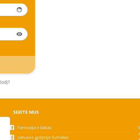
face
visibility
žodį?
SEKITE MUS
Farmacija ir laikas
Lietuvos gydytojo žurnalas