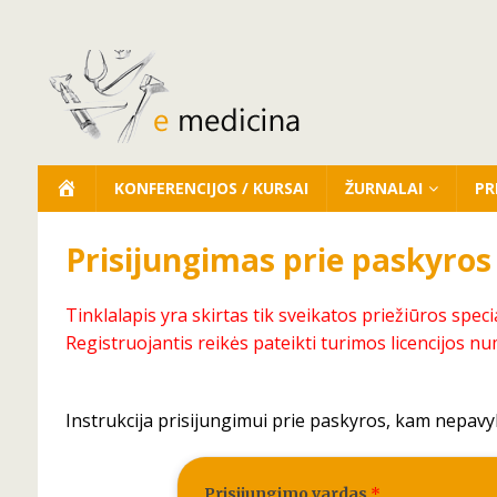
KONFERENCIJOS / KURSAI
ŽURNALAI
PR
Prisijungimas prie paskyros
Tinklalapis yra skirtas tik sveikatos priežiūros speci
Registruojantis reikės pateikti turimos licencijos nu
Instrukcija prisijungimui prie paskyros, kam nepavy
Prisijungimo vardas
*