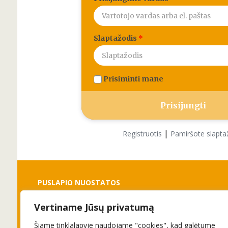
Slaptažodis
*
Prisiminti mane
|
Registruotis
Pamiršote slapta
PUSLAPIO NUOSTATOS
Vertiname Jūsų privatumą
Slapukai
Privatumo politika
Šiame tinklalapyje naudojame "cookies", kad galėtume