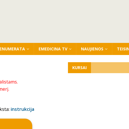
ENUMERATA
EMEDICINA TV
NAUJIENOS
TEISI
KURSAI
alistams.
merį.
ksta:
instrukcija