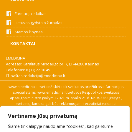
Farmacija ir laikas
Lietuvos gydytojo žurnalas
Mamos žinynas
KONTAKTAI
EMEDICINA
Adresas: Karaliaus Mindaugo pr. 7, LT-44280 Kaunas
Telefonas:
8 (37) 22 10 49
El. paštas
redakcija@emedicina.lt
www.emedicina.lt svetainė skirta tik sveikatos priežiūros ir farmacijos
specialistams. www.emedicina.lt Lietuvos Respublikos sveikatos
apsaugos ministro įsakymu 2021 m. spalio 21 d. Nr. V-2383 įrašyta į
svetainių, kuriose gali būti reklamuojami receptiniai vaistiniai
preparatai, sąrašą. Prieigą prie svetainės specialistai gauna patvirtinę
Vertiname Jūsų privatumą
savo profesinę kvalifikaciją. Naudingos nuorodos: Vaistų ir medicinos
pagalbos priemonių kainų paieška, VVKT tinklalapis, Sveikatos
Šiame tinklalapyje naudojame "cookies", kad galėtume
priežiūros ar farmacijos specialisto pranešimo apie įtariamą
nepageidaujamą reakciją forma, Interneto svetainės, kuriose gali būti