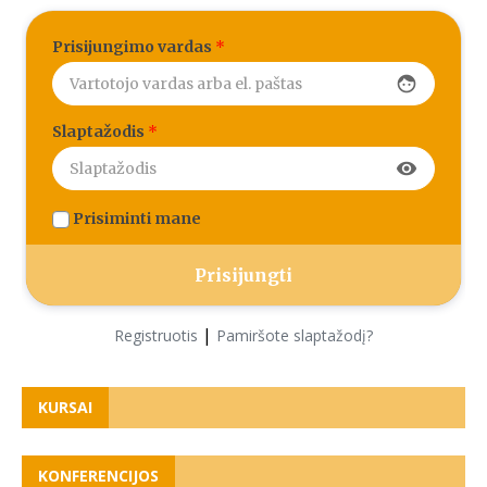
Prisijungimo vardas
*
face
Slaptažodis
*
visibility
Prisiminti mane
|
Registruotis
Pamiršote slaptažodį?
KURSAI
KONFERENCIJOS