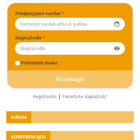
Prisijungimo vardas
*
face
Slaptažodis
*
visibility
Prisiminti mane
|
Registruotis
Pamiršote slaptažodį?
KURSAI
KONFERENCIJOS