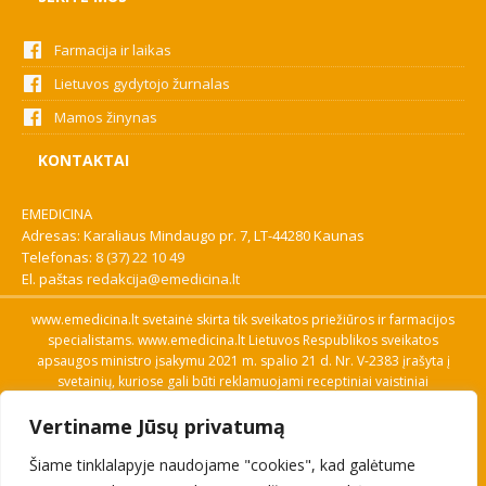
Farmacija ir laikas
Lietuvos gydytojo žurnalas
Mamos žinynas
KONTAKTAI
EMEDICINA
Adresas: Karaliaus Mindaugo pr. 7, LT-44280 Kaunas
Telefonas:
8 (37) 22 10 49
El. paštas
redakcija@emedicina.lt
www.emedicina.lt svetainė skirta tik sveikatos priežiūros ir farmacijos
specialistams. www.emedicina.lt Lietuvos Respublikos sveikatos
apsaugos ministro įsakymu 2021 m. spalio 21 d. Nr. V-2383 įrašyta į
svetainių, kuriose gali būti reklamuojami receptiniai vaistiniai
preparatai, sąrašą. Prieigą prie svetainės specialistai gauna patvirtinę
Vertiname Jūsų privatumą
savo profesinę kvalifikaciją. Naudingos nuorodos: Vaistų ir medicinos
pagalbos priemonių kainų paieška, VVKT tinklalapis, Sveikatos
Šiame tinklalapyje naudojame "cookies", kad galėtume
priežiūros ar farmacijos specialisto pranešimo apie įtariamą
nepageidaujamą reakciją forma, Interneto svetainės, kuriose gali būti